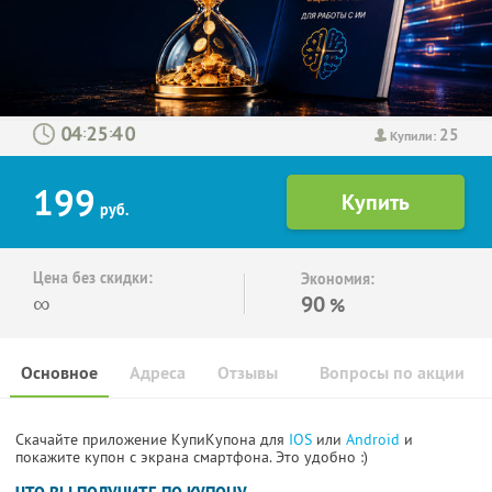
25
:
:
Купили:
199
руб.
Цена без скидки:
Экономия:
∞
90
%
Основное
Адреса
Отзывы
Вопросы по акции
Скачайте приложение КупиКупона для
IOS
или
Android
и
покажите купон с экрана смартфона. Это удобно :)