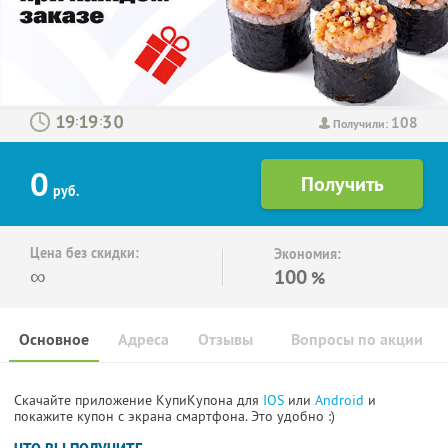
108
:
:
Получили:
0
руб.
Цена без скидки:
Экономия:
∞
100
%
Основное
Адреса
Отзывы
Вопросы по акции
Скачайте приложение КупиКупона для
IOS
или
Android
и
покажите купон с экрана смартфона. Это удобно :)