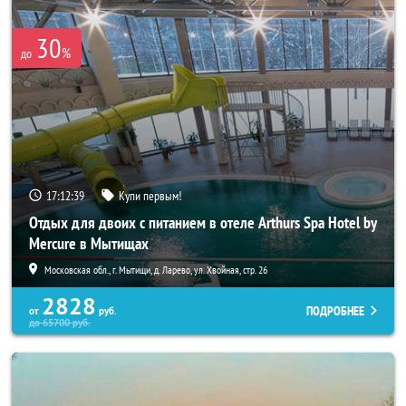
30
%
до
17:12:39
Купи первым!
Отдых для двоих с питанием в отеле Arthurs Spa Hotel by
Mercure в Мытищах
Московская обл., г. Мытищи, д. Ларево, ул. Хвойная, стр. 26
2828
ПОДРОБНЕЕ
от
руб.
до
65700
руб.