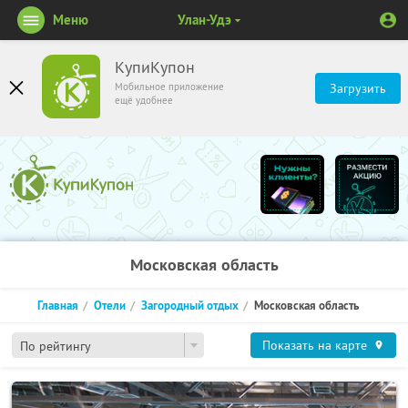
Меню
Улан-Удэ
КупиКупон
Мобильное приложение
Загрузить
ещё удобнее
Московская область
Главная
Отели
Загородный отдых
Московская область
Показать на карте
По рейтингу