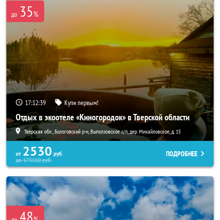
35
%
до
17:12:39
Купи первым!
Отдых в экоотеле «Киногородок» в Тверской области
Тверская обл., Бологовский р-н, Выползовское с/п, дер. Михайловское, д. 15
2530
ПОДРОБНЕЕ
от
руб.
до
173110
руб.
48
%
до