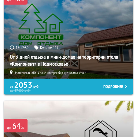
17:12:39
Купили:
117
От 3 дней отдыха в мини-домах на территории отеля
«Компонент» в Подмосковье
Московская обл., Солнечногорский р-н, д. Колтышево, 1
2053
ПОДРОБНЕЕ
от
руб.
до
67400
руб.
64
%
до