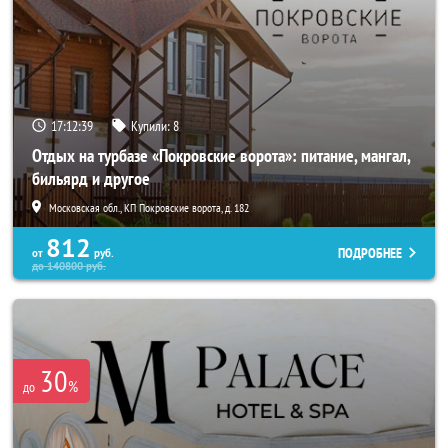
17:12:39
Купили:
8
Отдых на турбазе «Покровские ворота»: питание, мангал,
бильярд и другое
Московская обл., КП Покровские ворота, д. 182
812
ПОДРОБНЕЕ
от
руб.
до
140800
руб.
30
%
до