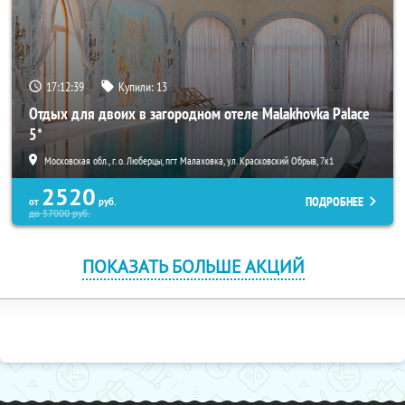
17:12:39
Купили:
13
Отдых для двоих в загородном отеле Malakhovka Palace
5*
Московская обл., г. о. Люберцы, пгт Малаховка, ул. Красковский Обрыв, 7к1
2520
ПОДРОБНЕЕ
от
руб.
до
57000
руб.
ПОКАЗАТЬ БОЛЬШЕ АКЦИЙ