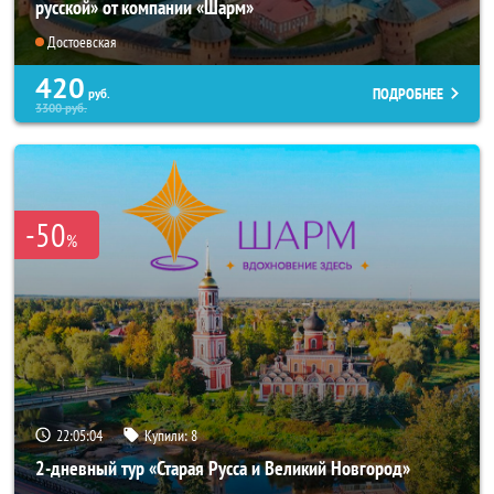
русской» от компании «Шарм»
Достоевская
420
ПОДРОБНЕЕ
руб.
3300
руб.
-50
%
22:05:04
Купили:
8
2-дневный тур «Старая Русса и Великий Новгород»