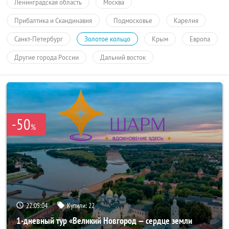
Ленинградская область
Москва
Прибалтика и Скандинавия
Подмосковье
Карелия
Санкт-Петербург
Золотое кольцо
Крым
Европа
Другие города России
Дальний восток
-50
%
22:05:04
Купили:
22
1-дневный тур «Великий Новгород — сердце земли