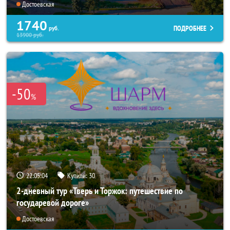
Достоевская
1740
ПОДРОБНЕЕ
руб.
13900
руб.
-50
%
22:05:04
Купили:
30
2-дневный тур «Тверь и Торжок: путешествие по
государевой дороге»
Достоевская