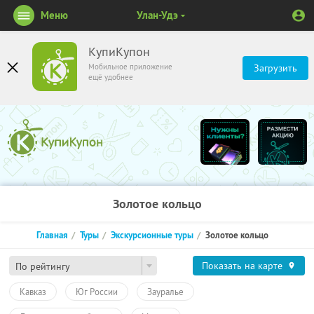
Меню
Улан-Удэ
КупиКупон
Мобильное приложение
Загрузить
ещё удобнее
Золотое кольцо
Главная
Туры
Экскурсионные туры
Золотое кольцо
Показать на карте
По рейтингу
Кавказ
Юг России
Зауралье