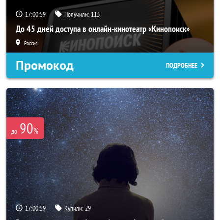
17:00:58
Получили:
113
До 45 дней доступа в онлайн-кинотеатр «Кинопоиск»
Россия
Промокод
ПОДРОБНЕЕ
90
%
до
17:00:58
Купили:
29