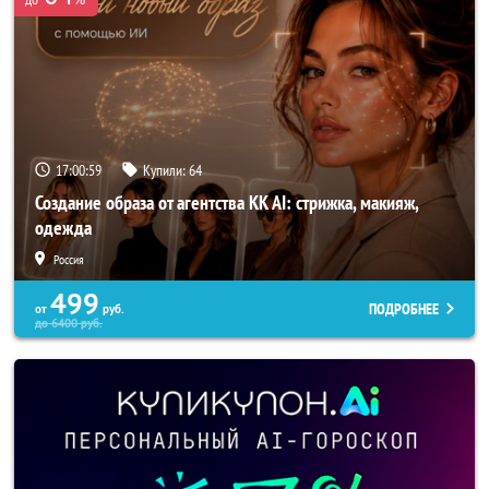
17:00:58
Купили:
64
Создание образа от агентства KK AI: стрижка, макияж,
одежда
Россия
499
ПОДРОБНЕЕ
от
руб.
до
6400
руб.