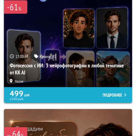
-61
%
17:00:58
Купили:
81
Фотосессия с ИИ: 3 нейрофотографии в любой тематике
от KK AI
Россия
499
ПОДРОБНЕЕ
руб.
1290
руб.
64
%
до