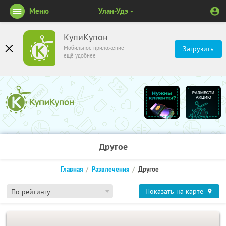
Меню
Улан-Удэ
КупиКупон
Мобильное приложение
Загрузить
ещё удобнее
Другое
Главная
Развлечения
Другое
Показать на карте
По рейтингу