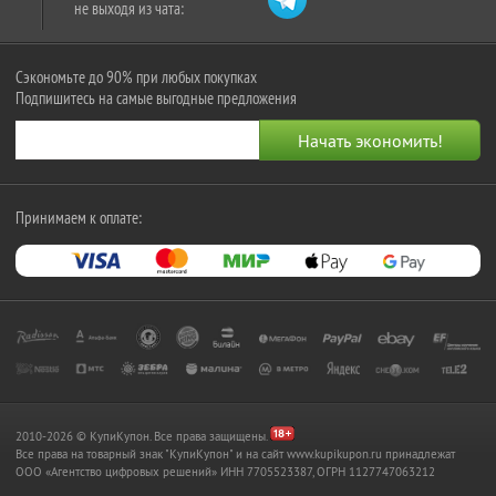
не выходя из чата:
Сэкономьте до 90% при любых покупках
Подпишитесь на самые выгодные предложения
Принимаем к оплате:
2010-2026 © КупиКупон. Все права защищены.
Все права на товарный знак "КупиКупон" и на сайт www.kupikupon.ru принадлежат
OOO «Агентство цифровых решений» ИНН 7705523387, ОГРН 1127747063212