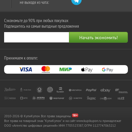
не выходя из чата:
Сэкономьте до 90% при любых покупках
Подпишитесь на самые выгодные предложения
Принимаем к оплате:
2010-2026 © КупиКупон. Все права защищены.
Все права на товарный знак "КупиКупон" и на сайт www.kupikupon.ru принадлежат
OOO «Агентство цифровых решений» ИНН 7705523387, ОГРН 1127747063212