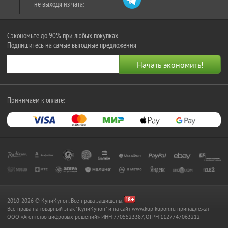
не выходя из чата:
Сэкономьте до 90% при любых покупках
Подпишитесь на самые выгодные предложения
Принимаем к оплате:
2010-2026 © КупиКупон. Все права защищены.
Все права на товарный знак "КупиКупон" и на сайт www.kupikupon.ru принадлежат
OOO «Агентство цифровых решений» ИНН 7705523387, ОГРН 1127747063212