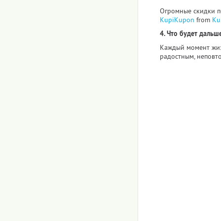
Огромные скидки по
KupiKupon
from
Ku
4. Что будет дальше
Каждый момент жиз
радостным, неповт