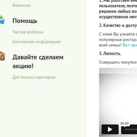
1. Мы работаем вм
Вакансии
пользователя, поэт
решении любых воп
осуществления меч
Помощь
2. Качество и досту
Частые вопросы
С нами Вы узнаете 
популярные рестора
Контактная информация
всей семьи!
Вот пр
3. Легкость.
Давайте сделаем
Совершать покупки 
акцию!
Для бизнес-партнеров