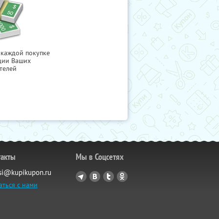
 каждой покупке
ции Ваших
телей
такты
Мы в Соцсетях
si@kupikupon.ru
аться с нами