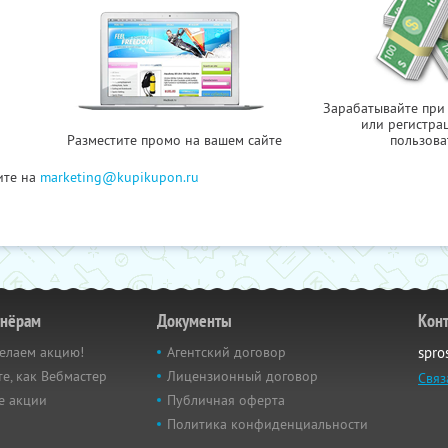
Зарабатывайте при
или регистра
Разместите промо на вашем сайте
пользова
ите на
marketing@kupikupon.ru
тнёрам
Документы
Кон
елаем акцию!
Агентский договор
spro
е, как Вебмастер
Лицензионный договор
Связ
е акции
Публичная оферта
Политика конфиденциальности