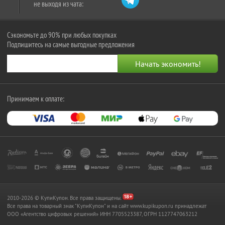
не выходя из чата:
Сэкономьте до 90% при любых покупках
Подпишитесь на самые выгодные предложения
Принимаем к оплате:
2010-2026 © КупиКупон. Все права защищены.
Все права на товарный знак "КупиКупон" и на сайт www.kupikupon.ru принадлежат
OOO «Агентство цифровых решений» ИНН 7705523387, ОГРН 1127747063212