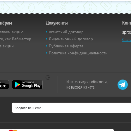
тнёрам
Документы
Кон
елаем акцию!
Агентский договор
spro
е, как Вебмастер
Лицензионный договор
Связ
е акции
Публичная оферта
Политика конфиденциальности
Ищите скидки поблизости,
не выходя из чата: