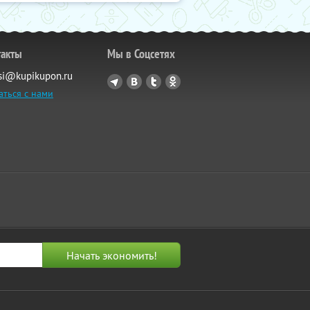
такты
Мы в Соцсетях
si@kupikupon.ru
аться с нами