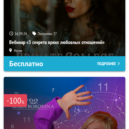
16:39:21
Получили:
37
Вебинар «3 секрета ярких любовных отношений»
Россия
Бесплатно
ПОДРОБНЕЕ
-100
%