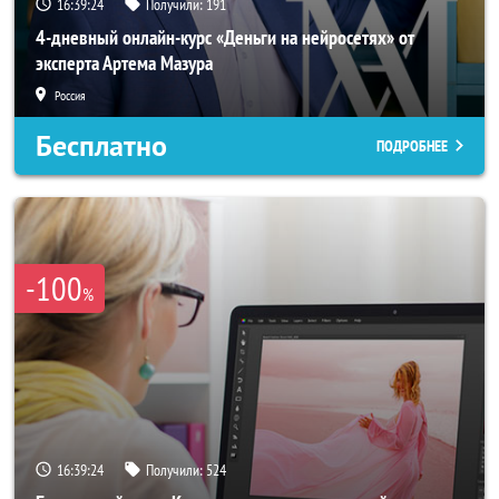
16:39:21
Получили:
191
4-дневный онлайн-курс «Деньги на нейросетях» от
эксперта Артема Мазура
Россия
Бесплатно
ПОДРОБНЕЕ
-100
%
16:39:21
Получили:
524