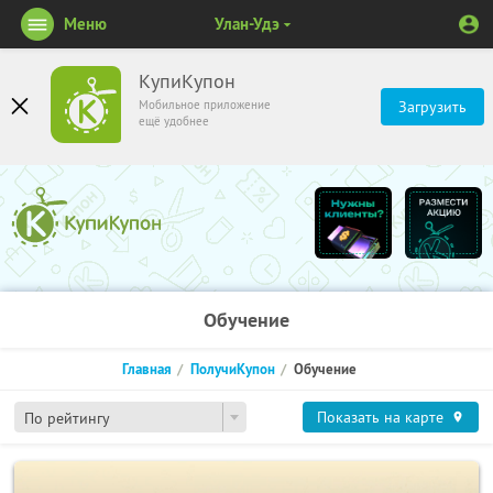
Меню
Улан-Удэ
КупиКупон
Мобильное приложение
Загрузить
ещё удобнее
Обучение
Главная
ПолучиКупон
Обучение
Показать на карте
По рейтингу