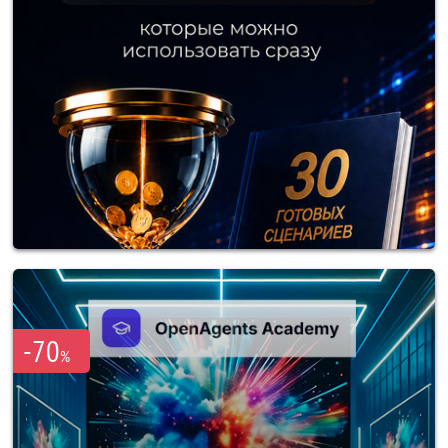
-70
%