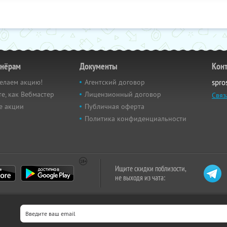
тнёрам
Документы
Кон
елаем акцию!
Агентский договор
spro
е, как Вебмастер
Лицензионный договор
Связ
е акции
Публичная оферта
Политика конфиденциальности
Ищите скидки поблизости,
не выходя из чата: