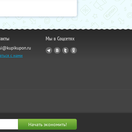
такты
Мы в Соцсетях
si@kupikupon.ru
аться с нами