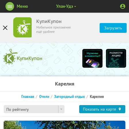
Меню
Улан-Удэ
КупиКупон
Мобильное приложение
Загрузить
ещё удобнее
Карелия
Главная
Отели
Загородный отдых
Карелия
Показать на карте
По рейтингу