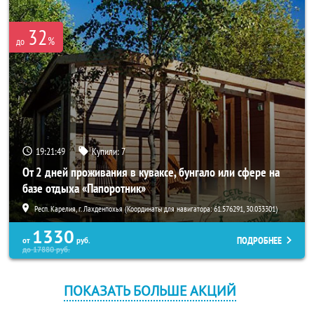
32
%
до
19:21:49
Купили:
7
От 2 дней проживания в куваксе, бунгало или сфере на
базе отдыха «Папоротник»
Респ. Карелия, г. Лахденпохья (Координаты для навигатора: 61.576291, 30.033301)
1330
ПОДРОБНЕЕ
от
руб.
до
17880
руб.
ПОКАЗАТЬ БОЛЬШЕ АКЦИЙ