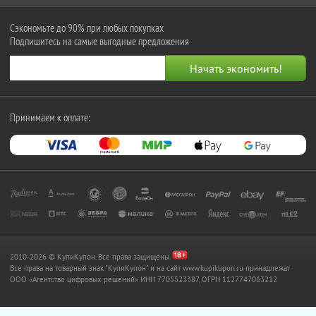
Сэкономьте до 90% при любых покупках
Подпишитесь на самые выгодные предложения
Принимаем к оплате:
2010-2026 © КупиКупон. Все права защищены.
Все права на товарный знак "КупиКупон" и на сайт www.kupikupon.ru принадлежат
OOO «Агентство цифровых решений» ИНН 7705523387, ОГРН 1127747063212