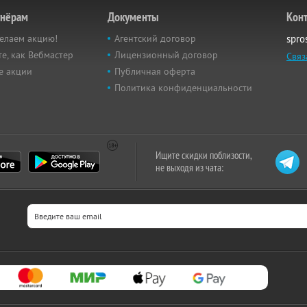
тнёрам
Документы
Кон
елаем акцию!
Агентский договор
spro
е, как Вебмастер
Лицензионный договор
Связ
е акции
Публичная оферта
Политика конфиденциальности
Ищите скидки поблизости,
не выходя из чата: