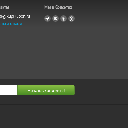
такты
Мы в Соцсетях
si@kupikupon.ru
аться с нами