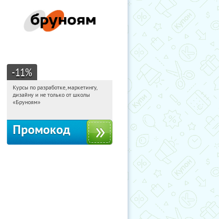
-11
%
Курсы по разработке, маркетингу,
16:36:15
Получи первым!
дизайну и не только от школы
Россия
«Бруноям»
Промокод