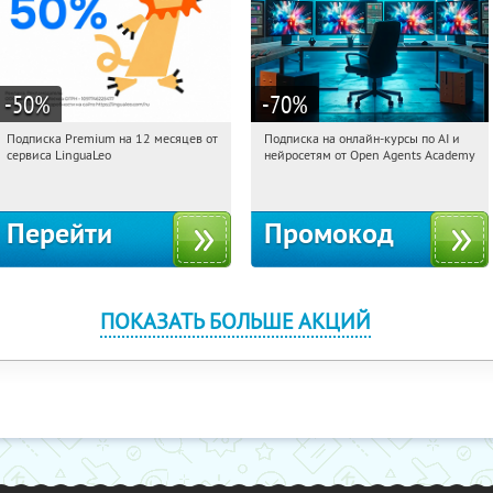
-50
%
-70
%
Подписка Premium на 12 месяцев от
Подписка на онлайн-курсы по AI и
16:36:15
Получи первым!
16:36:15
Получили:
18
сервиса LinguaLeo
нейросетям от Open Agents Academy
Россия
Россия
Перейти
Промокод
ПОКАЗАТЬ БОЛЬШЕ АКЦИЙ