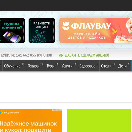
КУПИЛИ:
141 662 855
КУПОНОВ
ДАВАЙТЕ СДЕЛАЕМ АКЦИЮ!
1
31
26
13
12
1
16
7
Обучение
Товары
Туры
Услуги
Здоровье
Отели
Дети