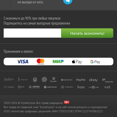
не выходя из чата:
Сэкономьте до 90% при любых покупках
Подпишитесь на самые выгодные предложения
Принимаем к оплате:
2010-2026 © КупиКупон. Все права защищены.
Все права на товарный знак "КупиКупон" и на сайт www.kupikupon.ru принадлежат
OOO «Агентство цифровых решений» ИНН 7705523387, ОГРН 1127747063212