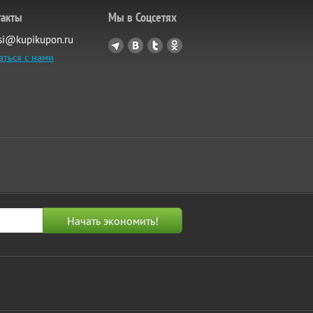
такты
Мы в Соцсетях
si@kupikupon.ru
аться с нами