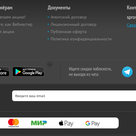
тнёрам
Документы
Кон
елаем акцию!
Агентский договор
spro
е, как Вебмастер
Лицензионный договор
Связ
е акции
Публичная оферта
Политика конфиденциальности
Ищите скидки поблизости,
не выходя из чата: