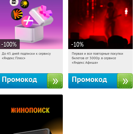
-100
%
-10
%
До 45 дней подписки к сервису
Первая и все повторные покупки
09:38:12
Получили:
19
09:38:12
Получили:
155
«Яндекс Плюс»
билетов от 3000р. в сервисе
Россия
Россия
«Яндекс Афиша»
Промокод
Промокод