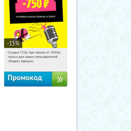
-15
%
Скидка 750р. при заказе от 5000р.
09:38:12
Получили:
114
только для новых пользователей
Россия
«Яндекс Афиши»
Промокод