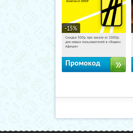
-15
%
Скидка 300р. при заказе от 2000р.
09:38:12
Получили:
65
для новых пользователей в «Яндекс
Россия
Афише»
Промокод