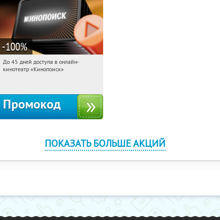
-100
%
До 45 дней доступа в онлайн-
09:38:12
Получили:
113
кинотеатр «Кинопоиск»
Россия
Промокод
ПОКАЗАТЬ БОЛЬШЕ АКЦИЙ