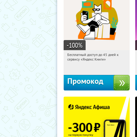
-100
%
Бесплатный доступ до 45 дней к
09:38:12
Получи первым!
сервису «Яндекс Книги»
Россия
Промокод