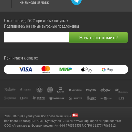
не выходя из чата:
Сэкономьте до 90% при любых покупках
Подпишитесь на самые выгодные предложения
Принимаем к оплате:
2010-2026 © КупиКупон. Все права защищены.
Все права на товарный знак "КупиКупон" и на сайт www.kupikupon.ru принадлежат
OOO «Агентство цифровых решений» ИНН 7705523387, ОГРН 1127747063212