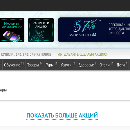
КУПИЛИ:
141 641 349
КУПОНОВ
ДАВАЙТЕ СДЕЛАЕМ АКЦИЮ!
1
31
26
13
12
1
17
7
Обучение
Товары
Туры
Услуги
Здоровье
Отели
Дети
геры
ПОКАЗАТЬ БОЛЬШЕ АКЦИЙ