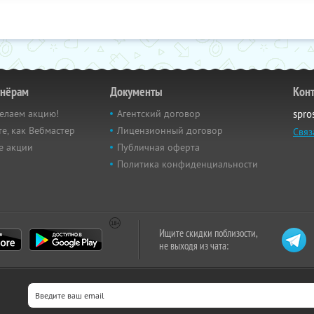
тнёрам
Документы
Кон
елаем акцию!
Агентский договор
spro
е, как Вебмастер
Лицензионный договор
Связ
е акции
Публичная оферта
Политика конфиденциальности
Ищите скидки поблизости,
не выходя из чата: