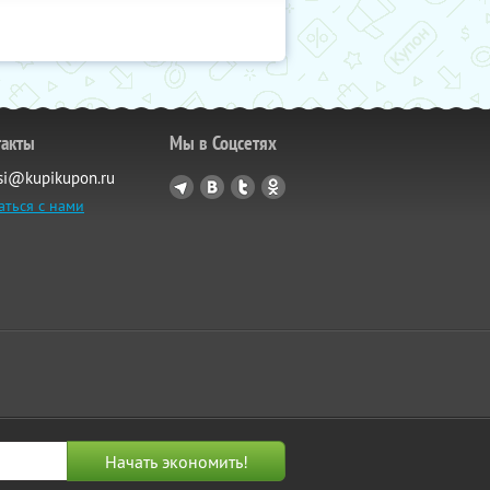
такты
Мы в Соцсетях
si@kupikupon.ru
аться с нами