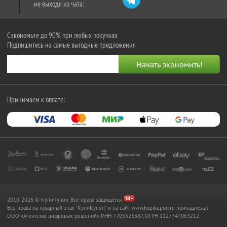
не выходя из чата:
Сэкономьте до 90% при любых покупках
Подпишитесь на самые выгодные предложения
Принимаем к оплате:
2010-2026 © КупиКупон. Все права защищены.
Все права на товарный знак "КупиКупон" и на сайт www.kupikupon.ru принадлежат
OOO «Агентство цифровых решений» ИНН 7705523387, ОГРН 1127747063212