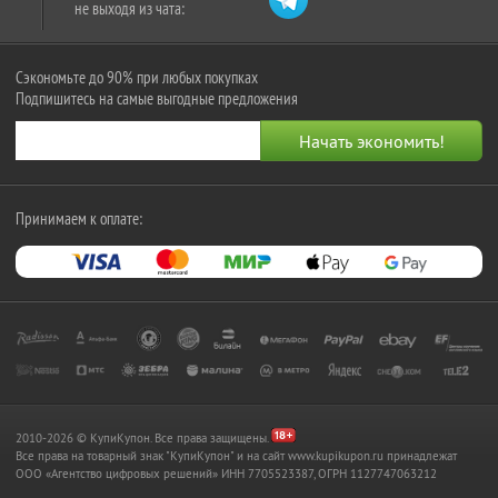
не выходя из чата:
Сэкономьте до 90% при любых покупках
Подпишитесь на самые выгодные предложения
Принимаем к оплате:
2010-2026 © КупиКупон. Все права защищены.
Все права на товарный знак "КупиКупон" и на сайт www.kupikupon.ru принадлежат
OOO «Агентство цифровых решений» ИНН 7705523387, ОГРН 1127747063212