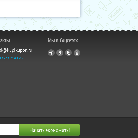
такты
Мы в Соцсетях
si@kupikupon.ru
аться с нами