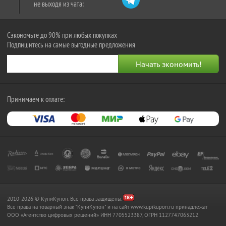
не выходя из чата:
Сэкономьте до 90% при любых покупках
Подпишитесь на самые выгодные предложения
Принимаем к оплате:
2010-2026 © КупиКупон. Все права защищены.
Все права на товарный знак "КупиКупон" и на сайт www.kupikupon.ru принадлежат
OOO «Агентство цифровых решений» ИНН 7705523387, ОГРН 1127747063212