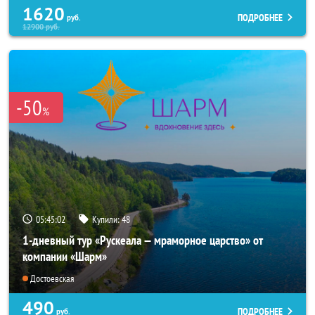
1620
ПОДРОБНЕЕ
руб.
12900
руб.
-50
%
05:45:01
Купили:
48
1-дневный тур «Рускеала — мраморное царство» от
компании «Шарм»
Достоевская
490
ПОДРОБНЕЕ
руб.