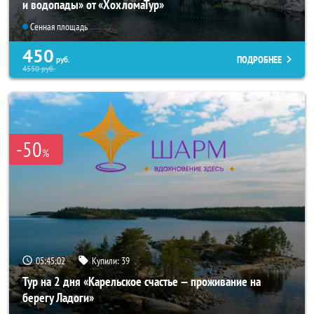
и водопады» от «ХохломаТур»
Сенная площадь
450
ПОДРОБНЕЕ
руб.
4550
руб.
-50
%
05:45:01
Купили:
39
Тур на 2 дня «Карельское счастье — проживание на
берегу Ладоги»