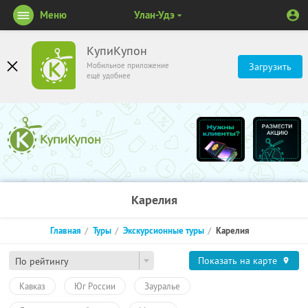
Меню
Улан-Удэ
КупиКупон
Мобильное приложение
Загрузить
ещё удобнее
Карелия
Главная
Туры
Экскурсионные туры
Карелия
Показать на карте
По рейтингу
Кавказ
Юг России
Зауралье