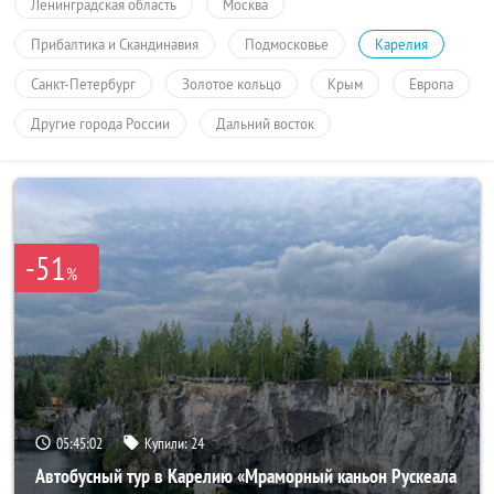
Ленинградская область
Москва
Прибалтика и Скандинавия
Подмосковье
Карелия
Санкт-Петербург
Золотое кольцо
Крым
Европа
Другие города России
Дальний восток
-51
%
05:45:01
Купили:
24
Автобусный тур в Карелию «Мраморный каньон Рускеала