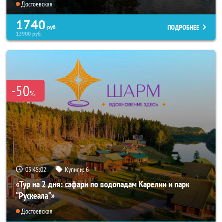
Достоевская
1740
ПОДРОБНЕЕ
руб.
13900
руб.
-50
%
05:45:01
Купили:
6
«Тур на 2 дня: сафари по водопадам Карелии и парк
“Рускеала"»
Достоевская