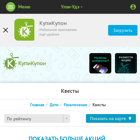
Меню
Улан-Удэ
КупиКупон
Мобильное приложение
Загрузить
ещё удобнее
Квесты
Главная
Дети
Развлечения
Квесты
Показать на карте
По рейтингу
ПОКАЗАТЬ БОЛЬШЕ АКЦИЙ