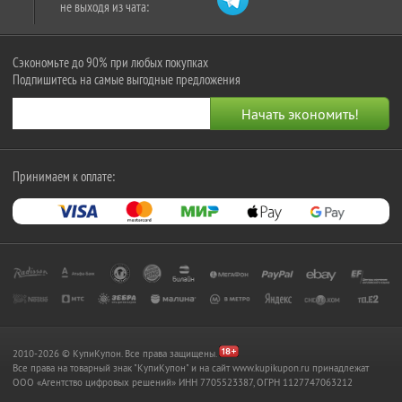
не выходя из чата:
Сэкономьте до 90% при любых покупках
Подпишитесь на самые выгодные предложения
Принимаем к оплате:
2010-2026 © КупиКупон. Все права защищены.
Все права на товарный знак "КупиКупон" и на сайт www.kupikupon.ru принадлежат
OOO «Агентство цифровых решений» ИНН 7705523387, ОГРН 1127747063212