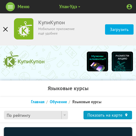
Меню
Улан-Удэ
КупиКупон
Мобильное приложение
Загрузить
ещё удобнее
Языковые курсы
Главная
Обучение
Языковые курсы
Показать на карте
По рейтингу