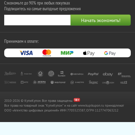
Сэкономьте до 90% при любых покупках
Подпишитесь на самые выгодные предложения
Принимаем к оплате:
2010-2026 © КупиКупон. Все права защищены.
Все права на товарный знак "КупиКупон" и на сайт www.kupikupon.ru принадлежат
OOO «Агентство цифровых решений» ИНН 7705523387, ОГРН 1127747063212