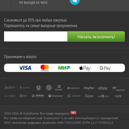
не выходя из чата:
Сэкономьте до 90% при любых покупках
Подпишитесь на самые выгодные предложения
Принимаем к оплате:
2010-2026 © КупиКупон. Все права защищены.
Все права на товарный знак "КупиКупон" и на сайт www.kupikupon.ru принадлежат
OOO «Агентство цифровых решений» ИНН 7705523387, ОГРН 1127747063212