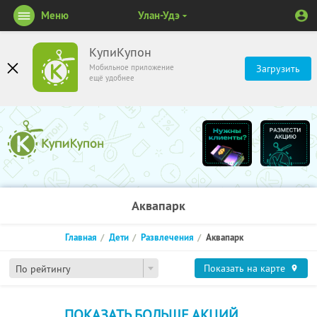
Меню
Улан-Удэ
КупиКупон
Мобильное приложение
Загрузить
ещё удобнее
Аквапарк
Главная
Дети
Развлечения
Аквапарк
Показать на карте
По рейтингу
ПОКАЗАТЬ БОЛЬШЕ АКЦИЙ