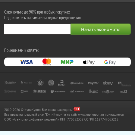
Сэкономьте до 90% при любых покупках
Подпишитесь на самые выгодные предложения
Принимаем к оплате:
2010-2026 © КупиКупон. Все права защищены.
Все права на товарный знак "КупиКупон" и на сайт www.kupikupon.ru принадлежат
OOO «Агентство цифровых решений» ИНН 7705523387, ОГРН 1127747063212