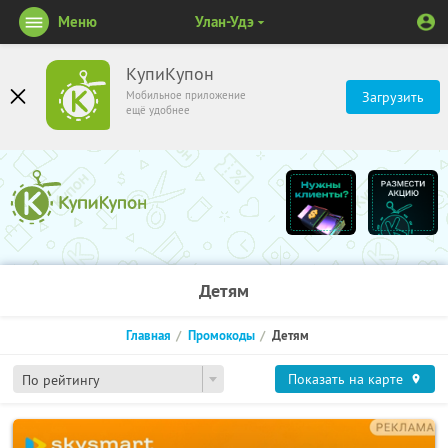
Меню
Улан-Удэ
КупиКупон
Мобильное приложение
Загрузить
ещё удобнее
Детям
Главная
Промокоды
Детям
Показать на карте
По рейтингу