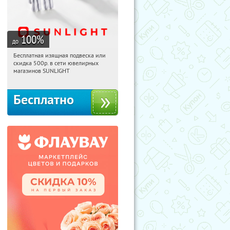
100
%
до
Бесплатная изящная подвеска или
20:29:03
Получили:
73
скидка 500р. в сети ювелирных
Россия
магазинов SUNLIGHT
Бесплатно