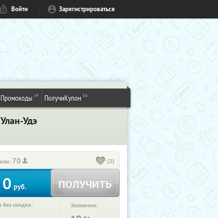
Войти
Зарегистрироваться
49
84
Промокоды
ПолучиКупон
 Улан-Удэ
70
(2)
или:
0
ПОЛУЧИТЬ
руб.
 без скидки:
Экономия: