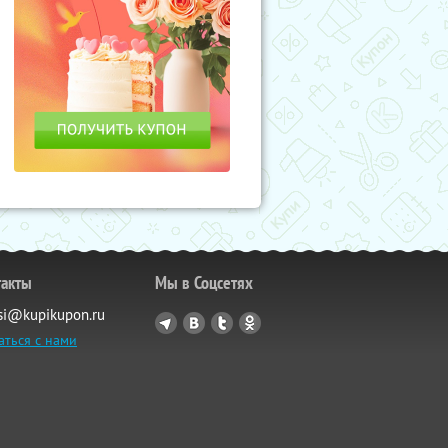
такты
Мы в Соцсетях
si@kupikupon.ru
аться с нами