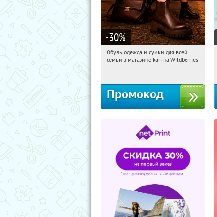
-30
%
Обувь, одежда и сумки для всей
20:29:03
Получили:
30
семьи в магазине kari на Wildberries
Россия
Промокод