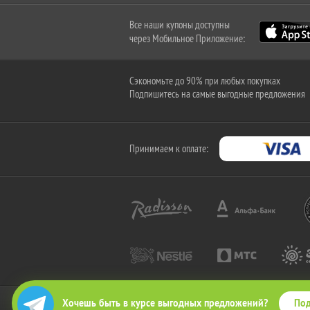
Все наши купоны доступны
через Мобильное Приложение:
Сэкономьте до 90% при любых покупках
Подпишитесь на самые выгодные предложения
Принимаем к оплате:
Под
Хочешь быть в курсе выгодных предложений?
2010-2026 © КупиКупон. Все права защищены.