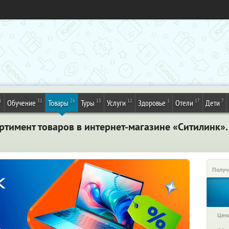
1
31
26
13
12
1
17
7
Обучение
Товары
Туры
Услуги
Здоровье
Отели
Дети
ртимент товаров в интернет-магазине «Ситилинк».
Получ
Цена