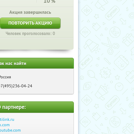
10
%
Акция завершилась
ПОВТОРИТЬ АКЦИЮ
Человек проголосовало: 0
ак нас найти
Россия
+7(495)236-04-24
 партнере:
itilink.ru
k.com
outube.com