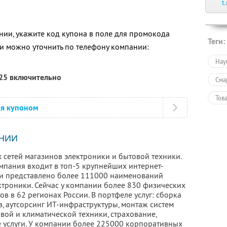
t
ии, укажите код купона в поле для промокода
Теги:
 можно уточнить по телефону компании:
Нау
025 включительно
Сма
Тов
ся купоном
Тов
Пол
НИИ
 сетей магазинов электроники и бытовой техники.
омпания входит в топ-5 крупнейших интернет-
ети представлено более 111000 наименований
ктроники. Сейчас у компании более 830 физических
ов в 62 регионах России. В портфеле услуг: сборка
, аутсорсинг ИТ-инфраструктуры, монтаж систем
вой и климатической техники, страхование,
е услуги. У компании более 225000 корпоративных