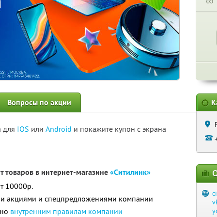
∞
Вопросы по акции
К
а для
IOS
или
Android
и покажите купон с экрана
нт товаров в интернет-магазине
«Ситилинк»
О
т 10000р.
c
ими акциями и спецпредложениями компании
v
сно
внутренним правилам компании
y