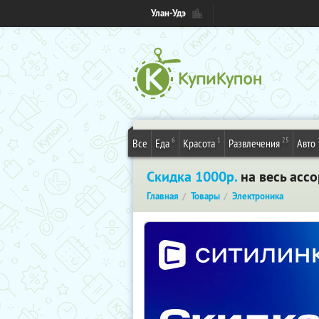
Улан-Удэ
6
1
25
Все
Еда
Красота
Развлечения
Авто
Скидка 1000р.
на весь ассо
Главная
Товары
Электроника