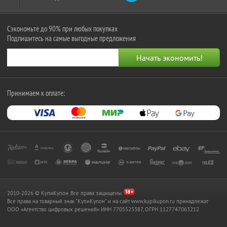
Сэкономьте до 90% при любых покупках
Подпишитесь на самые выгодные предложения
Принимаем к оплате:
2010-2026 © КупиКупон. Все права защищены.
Все права на товарный знак "КупиКупон" и на сайт www.kupikupon.ru принадлежат
OOO «Агентство цифровых решений» ИНН 7705523387, ОГРН 1127747063212