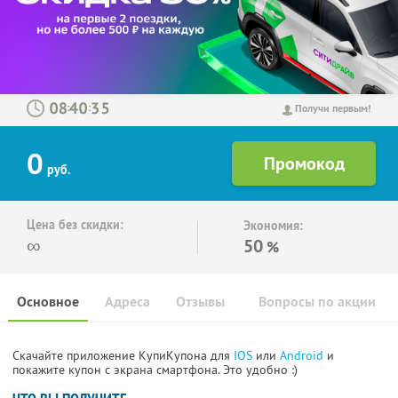
:
:
Получи первым!
0
руб.
Цена без скидки:
Экономия:
∞
50
%
Основное
Адреса
Отзывы
Вопросы по акции
Скачайте приложение КупиКупона для
IOS
или
Android
и
покажите купон с экрана смартфона. Это удобно :)