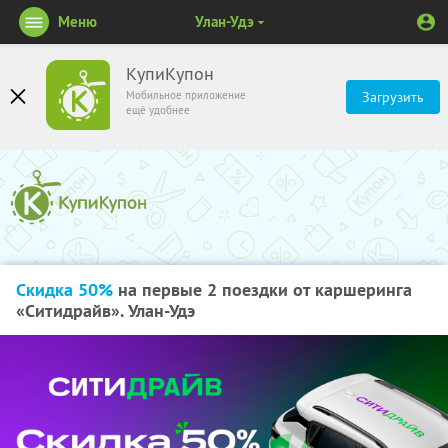
Меню
Улан-Удэ
КупиКупон
Мобильное приложение
Загрузить
ещё удобнее
Скидка 50%
на первые 2 поездки от каршеринга
«Ситидрайв». Улан-Удэ