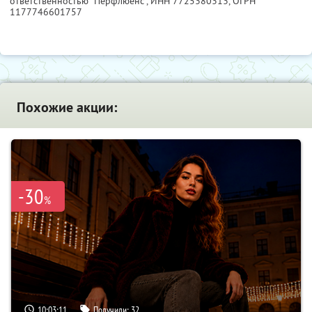
ответственностью "Перфлюенс",
ИНН 7725380313
, ОГРН
1177746601757
Похожие акции:
-30
%
10:03:10
Получили:
32