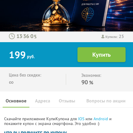
25
:
:
Купили:
199
руб.
Цена без скидки:
Экономия:
∞
90
%
Основное
Адреса
Отзывы
Вопросы по акции
Скачайте приложение КупиКупона для
IOS
или
Android
и
покажите купон с экрана смартфона. Это удобно :)