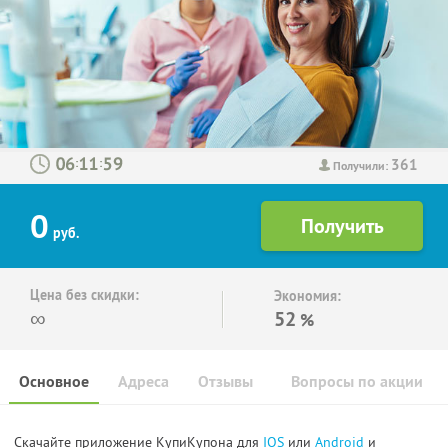
361
:
:
Получили:
0
руб.
Цена без скидки:
Экономия:
∞
52
%
Основное
Адреса
Отзывы
Вопросы по акции
Скачайте приложение КупиКупона для
IOS
или
Android
и