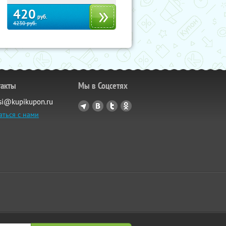
420
руб.
4230
руб.
такты
Мы в Соцсетях
si@kupikupon.ru
аться с нами