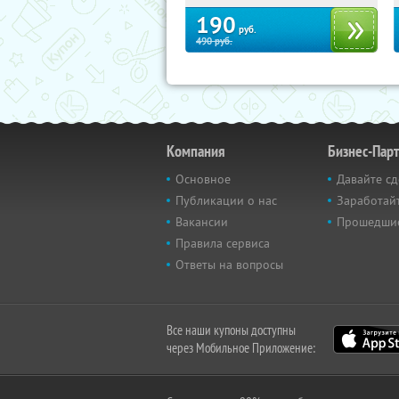
190
руб.
490
руб.
Компания
Бизнес-Пар
Основное
Давайте сд
Публикации о нас
Заработайт
Вакансии
Прошедши
Правила сервиса
Ответы на вопросы
Все наши купоны доступны
через Мобильное Приложение: