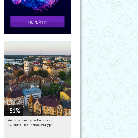
-51
%
Автобусный тур в Выборг от
16:57:01
Купили:
9
туроператора «ХохломаТур»
Сенная площадь