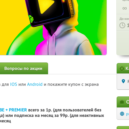
∞
До ко
Вопросы по акции
К
а для
IOS
или
Android
и покажите купон с экрана
О
BE + PREMIER
всего за 1р. (для пользователей без
p
) или подписка на месяц за 99р. (для неактивных
 месяц