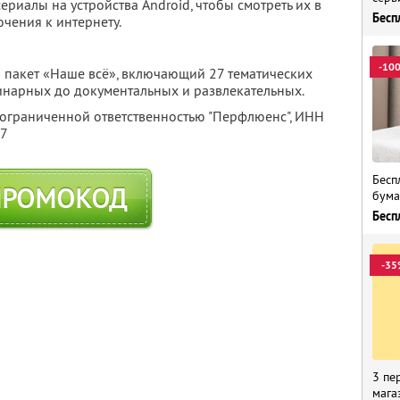
ериалы на устройства Android, чтобы смотреть их в
Бесп
чения к интернету.
-10
 пакет «Наше всё», включающий 27 тематических
линарных до документальных и развлекательных.
 ограниченной ответственностью "Перфлюенс",
ИНН
57
Бесп
ПРОМОКОД
бума
Бесп
-35
3 пе
мага