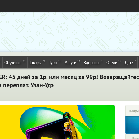
1
31
26
13
14
1
17
7
Обучение
Товары
Туры
Услуги
Здоровье
Отели
Дети
: 45 дней за 1р. или месяц за 99р! Возвращайте
 переплат. Улан-Удэ
Получ
Цена