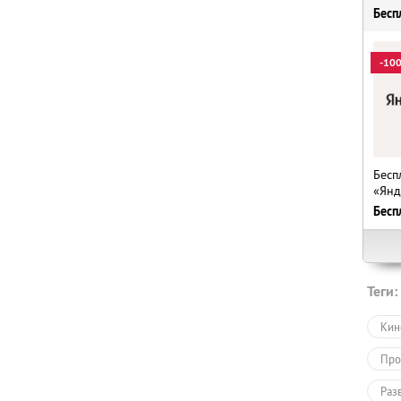
Бесп
-10
Бесп
«Янд
Бесп
Теги:
Кин
Про
Раз