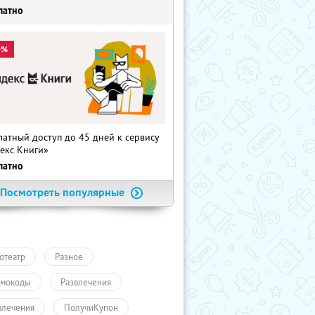
латно
0%
латный доступ до 45 дней к сервису
екс Книги»
латно
Посмотреть популярные
отеатр
Разное
мокоды
Развлечения
влечения
ПолучиКупон