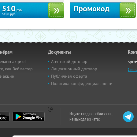
510
Промокод
руб.
5190
руб.
тнёрам
Документы
Кон
елаем акцию!
Агентский договор
spro
е, как Вебмастер
Лицензионный договор
Связ
е акции
Публичная оферта
Политика конфиденциальности
Ищите скидки поблизости,
не выходя из чата: