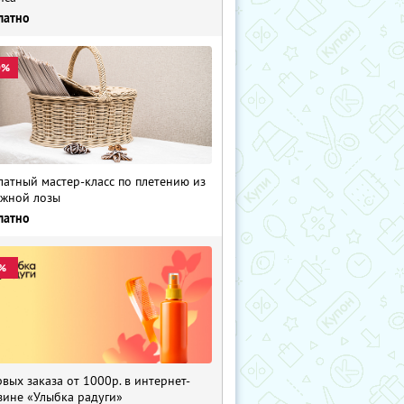
латно
0%
латный мастер-класс по плетению из
жной лозы
латно
%
рвых заказа от 1000р. в интернет-
зине «Улыбка радуги»