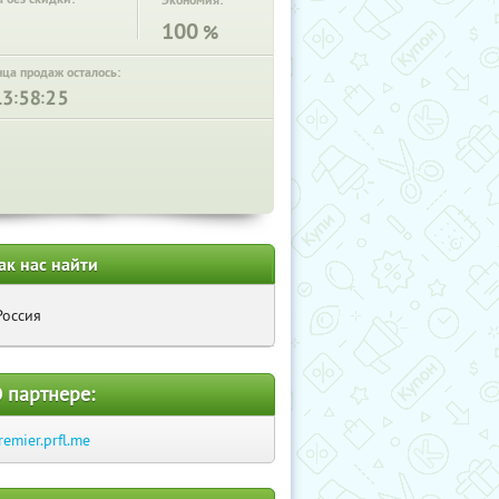
Экономия:
100
%
нца продаж осталось:
:
:
ак нас найти
Россия
 партнере:
remier.prfl.me