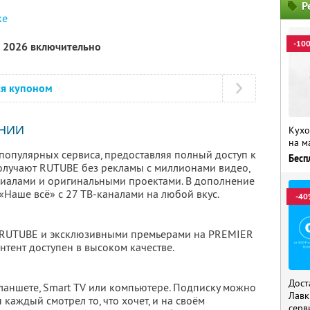
Р
ке
-10
а 2026 включительно
ся купоном
НИИ
Кухо
на м
популярных сервиса, предоставляя полный доступ к
Бесп
олучают RUTUBE без рекламы с миллионами видео,
риалами и оригинальными проектами. В дополнение
 «Наше всё» с 27 ТВ-каналами на любой вкус.
-40
 RUTUBE и эксклюзивными премьерами на PREMIER
нтент доступен в высоком качестве.
Дост
планшете, Smart TV или компьютере. Подписку можно
Лавк
 каждый смотрел то, что хочет, и на своём
серв