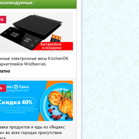
екомендуемые:
0%
нные электронные весы KitchenOK
аркетплейсе Wildberries
латно
%
авка продуктов и еды из «Яндекс
и» во всех городах присутствия
иса