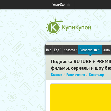
Улан-Удэ
7
1
25
Все
Еда
Красота
Развлечения
Авто
Подписка RUTUBE + PREMIER
фильмы, сериалы и шоу без
Главная
Развлечения
Кинотеатр