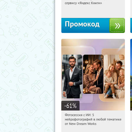
сервису «Яндекс Книги»
Россия
Промокод
-61
%
Фотосессия с ИИ: 5
16:57:01
Купили:
10
нейрофотографий в любой тематике
Россия
от New Dream Works