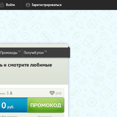
Войти
Зарегистрироваться
53
88
Промокоды
ПолучиКупон
сь и смотрите любимые
3
(15)
или:
0
руб.
 без скидки: