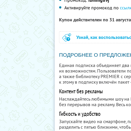
Промокод:
fbmmg89j
Активируйте промокод по
ссыл
Купон действителен по 31 август
Узнай, как воспользовать
ПОДРОБНЕЕ О ПРЕДЛОЖЕ
Единая подписка объединяет два 
их возможностям. Пользователи п
а также библиотеку PREMIER с се
к этому в подписку включён пакет
Контент без рекламы
Наслаждайтесь любимыми шоу на
без перерывов на рекламу. Весь ко
Гибкость и удобство
Запускайте видео на смартфоне, 
разделить с пятью близкими, чтобы