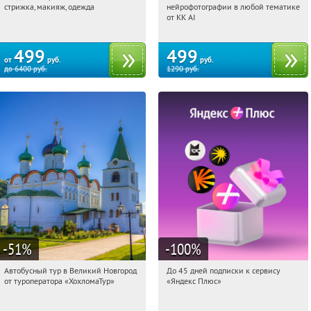
стрижка, макияж, одежда
нейрофотографии в любой тематике
Россия
Россия
от KK AI
499
499
от
руб.
руб.
до
6400
руб.
1290
руб.
-51
%
-100
%
Автобусный тур в Великий Новгород
До 45 дней подписки к сервису
16:57:01
Купили:
2
16:57:01
Получили:
19
от туроператора «ХохломаТур»
«Яндекс Плюс»
Сенная площадь
Россия