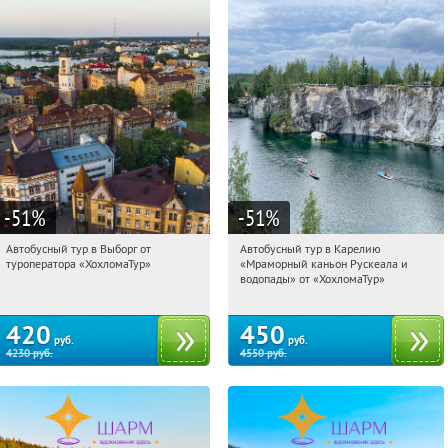
-51
%
-51
%
Автобусный тур в Выборг от
Автобусный тур в Карелию
12:58:30
Купили:
9
12:58:30
Купили:
24
туроператора «ХохломаТур»
«Мраморный каньон Рускеала и
Сенная площадь
Сенная площадь
водопады» от «ХохломаТур»
420
450
руб.
руб.
4230
руб.
4550
руб.