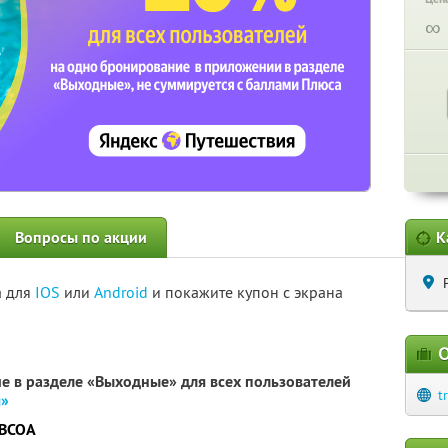
∞
Вопросы по акции
К
а для
IOS
или
Android
и покажите купон с экрана
О
е в разделе «Выходные» для всех пользователей
t
я»
LBCOA