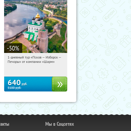
-50
%
1-дневный тур «Псков — Изборск —
12:58:30
Купили:
12
Печоры» от компании «Шарм»
Достоевская
640
руб.
5100
руб.
такты
Мы в Соцсетях