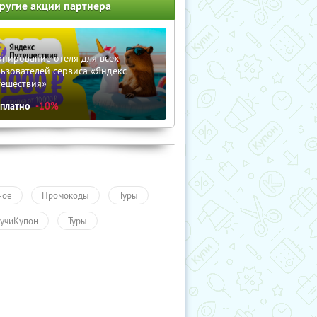
ругие акции партнера
нирование отеля для всех
ьзователей сервиса «Яндекс
тешествия»
сплатно
-10%
ное
Промокоды
Туры
учиКупон
Туры