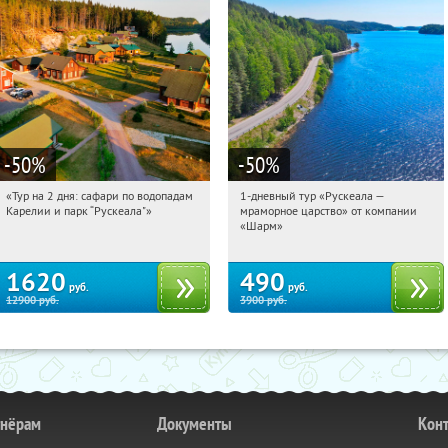
-50
%
-50
%
«Тур на 2 дня: сафари по водопадам
1-дневный тур «Рускеала —
12:58:30
Купили:
6
12:58:30
Купили:
48
Карелии и парк “Рускеала"»
мраморное царство» от компании
Достоевская
Достоевская
«Шарм»
1620
490
руб.
руб.
12900
руб.
3900
руб.
тнёрам
Документы
Кон