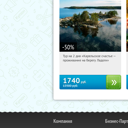
-50
%
Тур на 2 дня «Карельское счастье —
12:58:30
Купили:
39
проживание на берегу Ладоги»
Достоевская
1740
руб.
13900
руб.
Компания
Бизнес-Пар