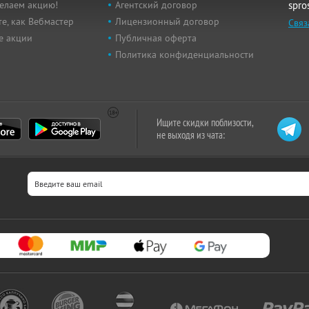
елаем акцию!
Агентский договор
spro
е, как Вебмастер
Лицензионный договор
Связ
е акции
Публичная оферта
Политика конфиденциальности
Ищите скидки поблизости,
не выходя из чата: