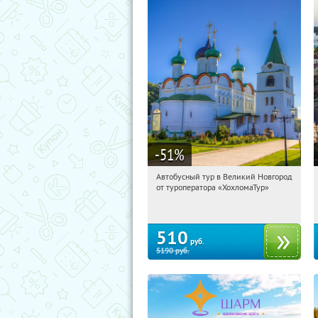
-51
%
Автобусный тур в Великий Новгород
12:58:30
Купили:
2
от туроператора «ХохломаТур»
Сенная площадь
510
руб.
5190
руб.