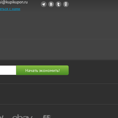
si@kupikupon.ru
аться с нами