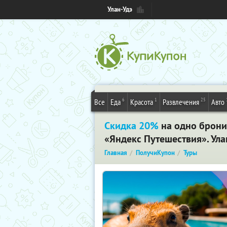
Улан-Удэ
6
1
25
Все
Еда
Красота
Развлечения
Авто
Скидка 20%
на одно брони
«Яндекс Путешествия». Ула
Главная
ПолучиКупон
Туры