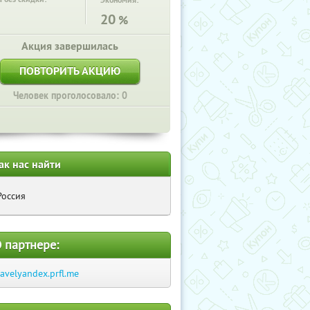
Экономия:
20
%
Акция завершилась
ПОВТОРИТЬ АКЦИЮ
Человек проголосовало: 0
ак нас найти
Россия
 партнере:
ravelyandex.prfl.me