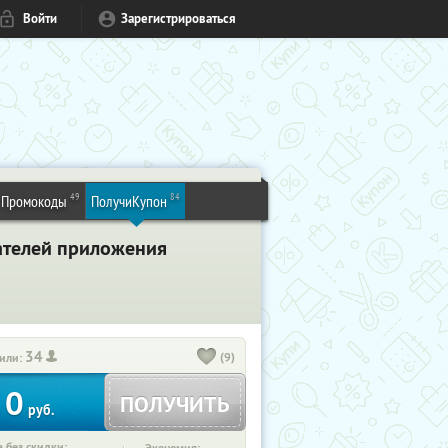
Войти
Зарегистрироваться
49
84
Промокоды
ПолучиКупон
ателей приложения
34
(9)
или:
0
ПОЛУЧИТЬ
руб.
 без скидки: