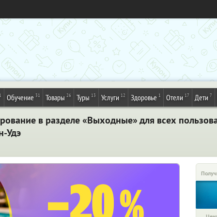
1
31
26
13
12
1
17
7
Обучение
Товары
Туры
Услуги
Здоровье
Отели
Дети
рование в разделе «Выходные» для всех пользов
н-Удэ
Получ
Цена