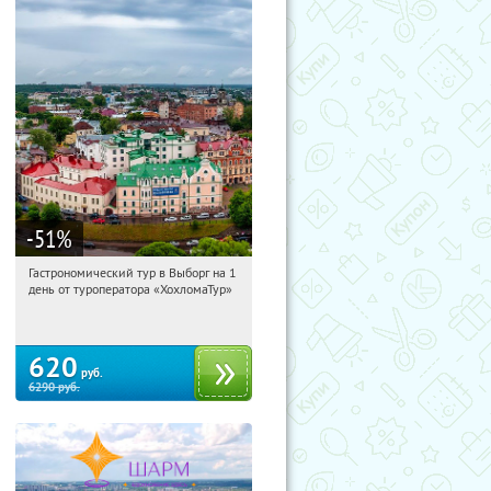
-51
%
Гастрономический тур в Выборг на 1
12:58:30
Купили:
5
день от туроператора «ХохломаТур»
Сенная площадь
620
руб.
6290
руб.