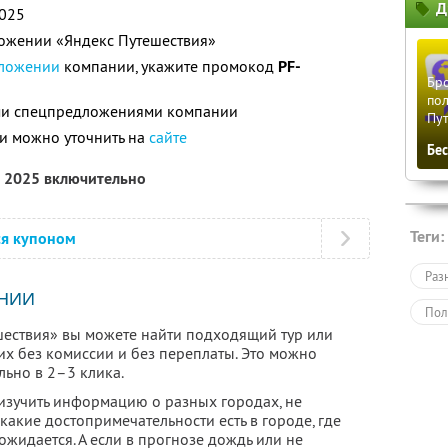
Д
2025
ложении «Яндекс Путешествия»
ложении
компании, укажите промокод
PF-
Бро
пол
ими спецпредложениями компании
Пу
и можно уточнить на
сайте
Бе
а 2025 включительно
Теги:
ся купоном
Раз
НИИ
Пол
ествия» вы можете найти подходящий тур или
их без комиссии и без переплаты. Это можно
льно в 2–3 клика.
зучить информацию о разных городах, не
 какие достопримечательности есть в городе, где
жидается. А если в прогнозе дождь или не