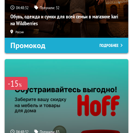
04:48:31
Получили:
32
Обувь, одежда и сумки для всей семьи в магазине kari
на Wildberries
Россия
Промокод
ПОДРОБНЕЕ
-15
%
04:48:31
Получили:
83