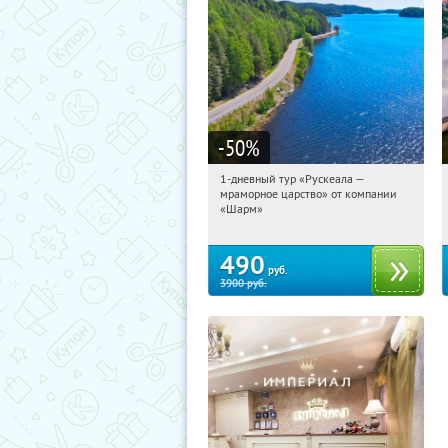
-50
%
1-дневный тур «Рускеала —
10:09:30
Купили:
48
мраморное царство» от компании
Достоевская
«Шарм»
490
руб.
3900
руб.