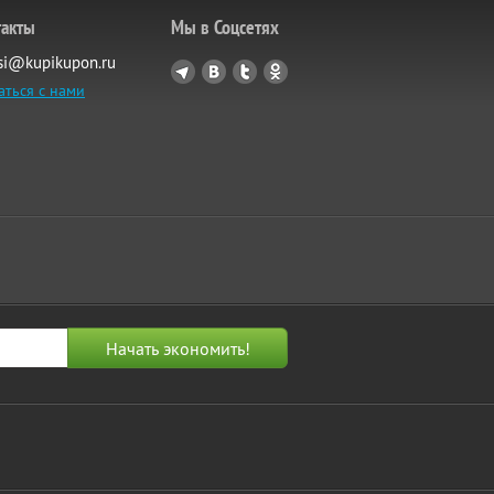
такты
Мы в Соцсетях
si@kupikupon.ru
аться с нами