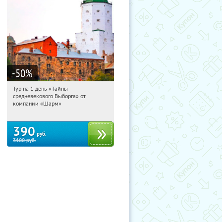
-50
%
Тур на 1 день «Тайны
10:09:30
Купили:
58
средневекового Выборга» от
Достоевская
компании «Шарм»
390
руб.
3100
руб.