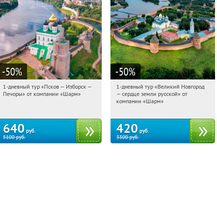
-50
%
-50
%
1-дневный тур «Псков — Изборск —
1-дневный тур «Великий Новгород
10:09:30
Купили:
12
10:09:30
Купили:
22
Печоры» от компании «Шарм»
— сердце земли русской» от
Достоевская
Достоевская
компании «Шарм»
640
420
руб.
руб.
5100
руб.
3300
руб.