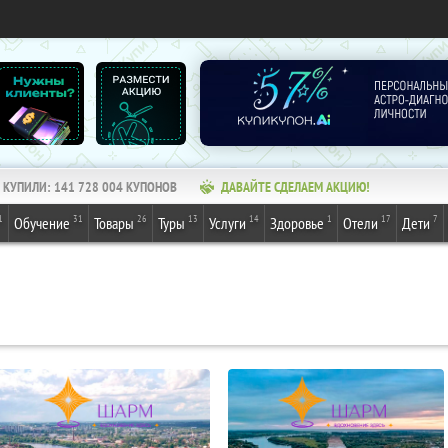
КУПИЛИ:
141 728 004
КУПОНОВ
ДАВАЙТЕ СДЕЛАЕМ АКЦИЮ!
1
31
26
13
14
1
17
7
Обучение
Товары
Туры
Услуги
Здоровье
Отели
Дети