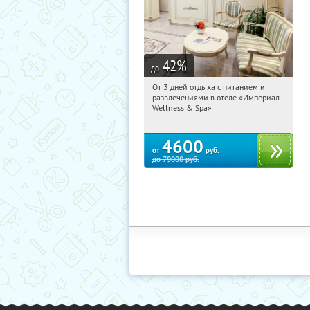
42
%
до
От 3 дней отдыха с питанием и
10:09:30
Купили:
114
развлечениями в отеле «Империал
Калужская обл., г. Обнинск, Киевское
Wellness & Spa»
ш., д. 11А
4600
от
руб.
до
79000
руб.