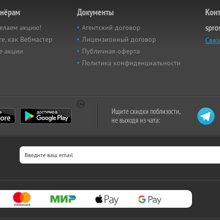
тнёрам
Документы
Кон
елаем акцию!
Агентский договор
spro
е, как Вебмастер
Лицензионный договор
Связ
е акции
Публичная оферта
Политика конфиденциальности
Ищите скидки поблизости,
не выходя из чата: