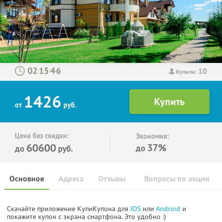
10
:
:
Купили:
1426
от
руб.
Цена без скидки:
Экономия:
60600
37%
до
до
руб.
Основное
Адреса
Отзывы
Вопросы по акции
Скачайте приложение КупиКупона для
IOS
или
Android
и
покажите купон с экрана смартфона. Это удобно :)