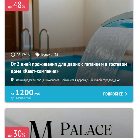
48
%
до
05:12:15
Купили:
34
От 2 дней проживания для двоих с питанием в гостевом
доме «Кают-компания»
Ленинградская обл., г. Ломоносов, Сойкинская дорога, 15-й жилой городок, д. 43
1200
ПОДРОБНЕЕ
от
руб.
до
14900
руб.
30
%
до