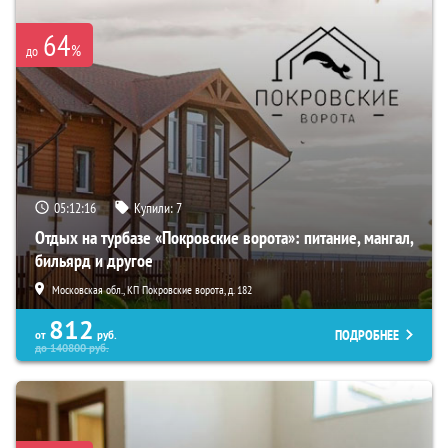
64
%
до
05:12:15
Купили:
7
Отдых на турбазе «Покровские ворота»: питание, мангал,
бильярд и другое
Московская обл., КП Покровские ворота, д. 182
812
ПОДРОБНЕЕ
от
руб.
до
140800
руб.