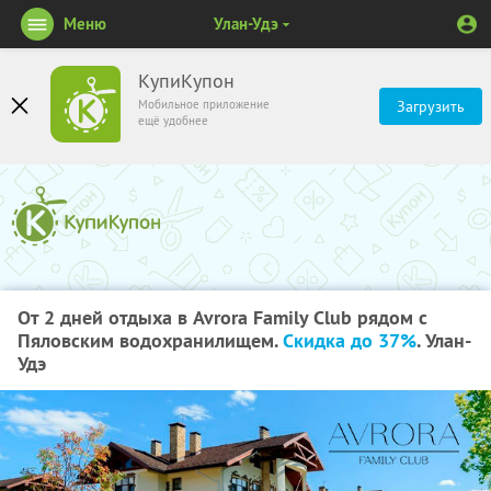
Меню
Улан-Удэ
КупиКупон
Мобильное приложение
Загрузить
ещё удобнее
От 2 дней отдыха в Avrora Family Club рядом с
Пяловским водохранилищем.
Скидка до 37%
. Улан-
Удэ