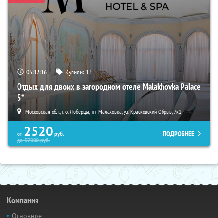
05:12:15
Купили:
13
Отдых для двоих в загородном отеле Malakhovka Palace
5*
Московская обл., г. о. Люберцы, пгт Малаховка, ул. Красковский Обрыв, 7к1
2520
ПОДРОБНЕЕ
от
руб.
до
57000
руб.
Компания
Основное