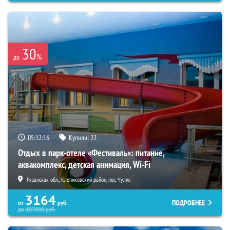
30
%
до
05:12:15
Купили:
22
Отдых в парк-отеле «Фестиваль»: питание,
аквакомплекс, детская анимация, Wi-Fi
Рязанская обл., Клепиковский район, пос. Чулис
3164
ПОДРОБНЕЕ
от
руб.
до
107880
руб.