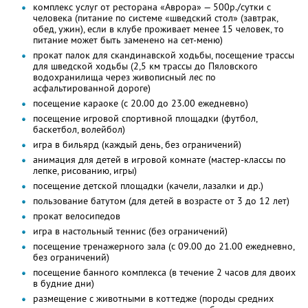
комплекс услуг от ресторана «Аврора» — 500р./сутки с
человека (питание по системе «шведский стол» (завтрак,
обед, ужин), если в клубе проживает менее 15 человек, то
питание может быть заменено на сет-меню)
прокат палок для скандинавской ходьбы, посещение трассы
для шведской ходьбы (2,5 км трассы до Пяловского
водохранилища через живописный лес по
асфальтированной дороге)
посещение караоке (с 20.00 до 23.00 ежедневно)
посещение игровой спортивной площадки (футбол,
баскетбол, волейбол)
игра в бильярд (каждый день, без ограничений)
анимация для детей в игровой комнате (мастер-классы по
лепке, рисованию, игры)
посещение детской площадки (качели, лазалки и др.)
пользование батутом (для детей в возрасте от 3 до 12 лет)
прокат велосипедов
игра в настольный теннис (без ограничений)
посещение тренажерного зала (с 09.00 до 21.00 ежедневно,
без ограничений)
посещение банного комплекса (в течение 2 часов для двоих
в будние дни)
размещение с животными в коттедже (породы средних