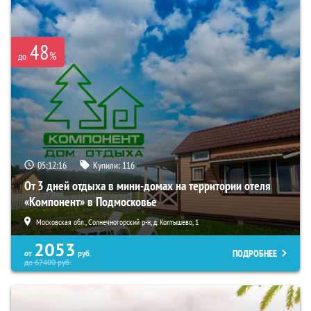
48
%
до
05:12:15
Купили:
116
От 3 дней отдыха в мини-домах на территории отеля
«Компонент» в Подмосковье
Московская обл., Солнечногорский р-н, д. Колтышево, 1
2053
ПОДРОБНЕЕ
от
руб.
до
67400
руб.