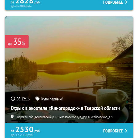
2828
ПОДРОБНЕЕ
от
руб.
до
65700
руб.
35
%
до
05:12:15
Купи первым!
Отдых в экоотеле «Киногородок» в Тверской области
Тверская обл., Бологовский р-н, Выползовское с/п, дер. Михайловское, д. 15
2530
ПОДРОБНЕЕ
от
руб.
до
173110
руб.