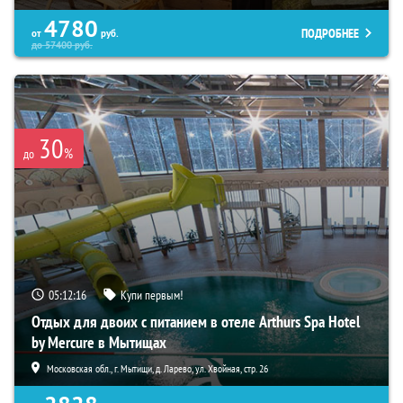
4780
ПОДРОБНЕЕ
от
руб.
до
57400
руб.
30
%
до
05:12:15
Купи первым!
Отдых для двоих с питанием в отеле Arthurs Spa Hotel
by Mercure в Мытищах
Московская обл., г. Мытищи, д. Ларево, ул. Хвойная, стр. 26