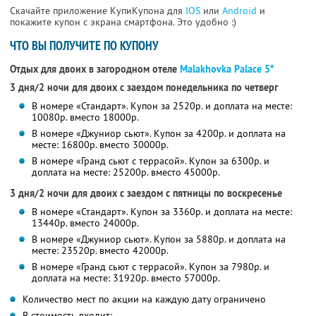
Скачайте приложение КупиКупона для
IOS
или
Android
и
покажите купон с экрана смартфона. Это удобно :)
ЧТО ВЫ ПОЛУЧИТЕ ПО КУПОНУ
Отдых для двоих в загородном отеле
Malakhovka Palace 5*
3 дня/2 ночи для двоих с заездом понедельника по четверг
В номере «Стандарт». Купон за 2520р. и доплата на месте:
10080р. вместо 18000р.
В номере «Джуниор сьют». Купон за 4200р. и доплата на
месте: 16800р. вместо 30000р.
В номере «Гранд сьют с террасой». Купон за 6300р. и
доплата на месте: 25200р. вместо 45000р.
3 дня/2 ночи для двоих с заездом с пятницы по воскресенье
В номере «Стандарт». Купон за 3360р. и доплата на месте:
13440р. вместо 24000р.
В номере «Джуниор сьют». Купон за 5880р. и доплата на
месте: 23520р. вместо 42000р.
В номере «Гранд сьют с террасой». Купон за 7980р. и
доплата на месте: 31920р. вместо 57000р.
Количество мест по акции на каждую дату ограничено
В стоимость входит: