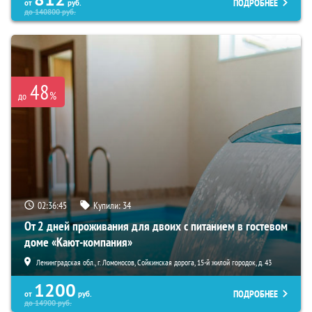
ПОДРОБНЕЕ
от
руб.
до
140800
руб.
48
%
до
02:36:44
Купили:
34
От 2 дней проживания для двоих с питанием в гостевом
доме «Кают-компания»
Ленинградская обл., г. Ломоносов, Сойкинская дорога, 15-й жилой городок, д. 43
1200
ПОДРОБНЕЕ
от
руб.
до
14900
руб.