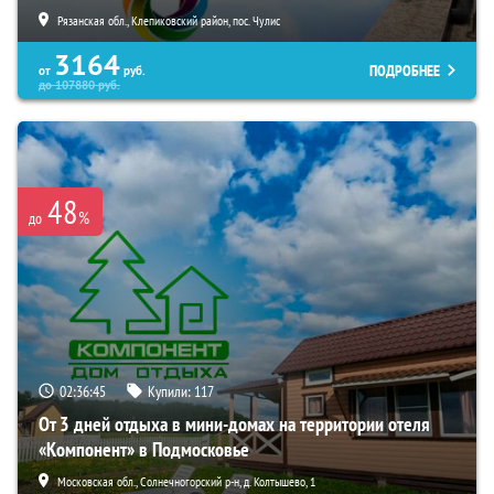
Рязанская обл., Клепиковский район, пос. Чулис
3164
ПОДРОБНЕЕ
от
руб.
до
107880
руб.
48
%
до
02:36:44
Купили:
117
От 3 дней отдыха в мини-домах на территории отеля
«Компонент» в Подмосковье
Московская обл., Солнечногорский р-н, д. Колтышево, 1