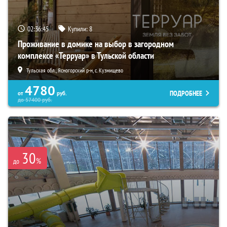
02:36:44
Купили:
8
Проживание в домике на выбор в загородном
комплексе «Терруар» в Тульской области
Тульская обл., Ясногорский р-н, с. Кузмищево
4780
ПОДРОБНЕЕ
от
руб.
до
57400
руб.
30
%
до