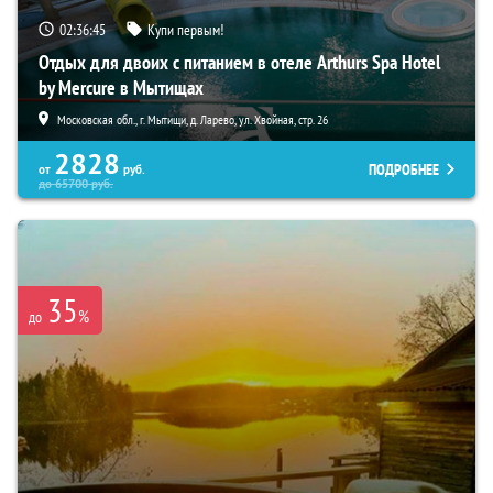
02:36:44
Купи первым!
Отдых для двоих с питанием в отеле Arthurs Spa Hotel
by Mercure в Мытищах
Московская обл., г. Мытищи, д. Ларево, ул. Хвойная, стр. 26
2828
ПОДРОБНЕЕ
от
руб.
до
65700
руб.
35
%
до