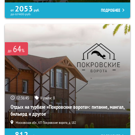
2053
ПОДРОБНЕЕ
от
руб.
до
67400
руб.
64
%
до
02:36:44
Купили:
8
Отдых на турбазе «Покровские ворота»: питание, мангал,
бильярд и другое
Московская обл., КП Покровские ворота, д. 182
812