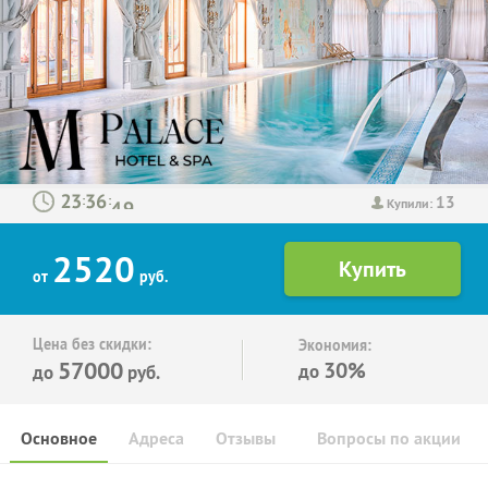
13
:
:
Купили:
2520
от
руб.
Цена без скидки:
Экономия:
57000
30%
до
до
руб.
Основное
Адреса
Отзывы
Вопросы по акции