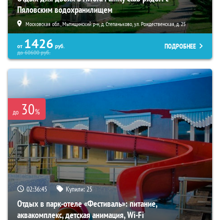
Пяловским водохранилищем
Московская обл., Мытищинский р-н, д. Степаньково, ул. Рождественская, д. 25
1426
ПОДРОБНЕЕ
от
руб.
до
60600
руб.
30
%
до
02:36:44
Купили:
25
Отдых в парк-отеле «Фестиваль»: питание,
аквакомплекс, детская анимация, Wi-Fi