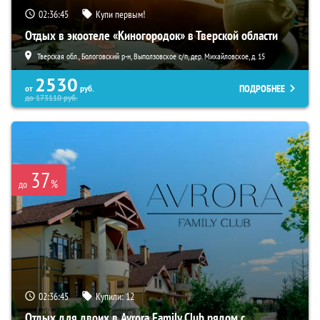
02:36:44
Купи первым!
Отдых в экоотеле «Киногородок» в Тверской области
Тверская обл., Бологовский р-н, Выползовское с/п, дер. Михайловское, д. 15
2530
ПОДРОБНЕЕ
от
руб.
до
173110
руб.
37
%
до
02:36:44
Купили:
12
Отдых для двоих в Avrora Family Club рядом с