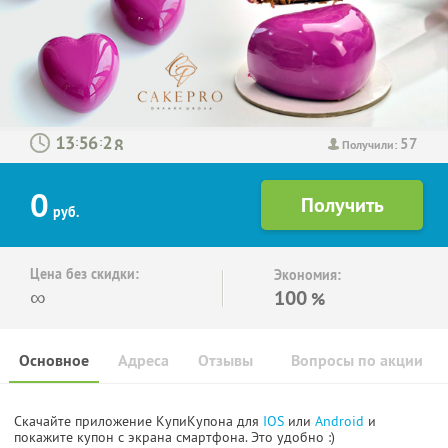
57
:
:
Получили:
0
руб.
Цена без скидки:
Экономия:
∞
100
%
Основное
Адреса
Отзывы
Вопросы по акции
Скачайте приложение КупиКупона для
IOS
или
Android
и
покажите купон с экрана смартфона. Это удобно :)