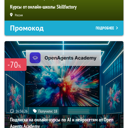
Курсы от онлайн-школы Skillfactory
Россия
Промокод
ПОДРОБНЕЕ
-70
%
16:56:25
Получили:
18
Подписка на онлайн-курсы по AI и нейросетям от Open
Agents Academy