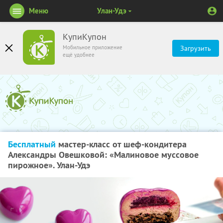
Меню
Улан-Удэ
КупиКупон
Мобильное приложение
Загрузить
ещё удобнее
Бесплатный
мастер-класс от шеф-кондитера
Александры Овешковой: «Малиновое муссовое
пирожное». Улан-Удэ