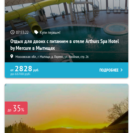
07:53:21
Купи первым!
Отдых для двоих с питанием в отеле Arthurs Spa Hotel
by Mercure в Мытищах
Московская обл., г. Мытищи, д. Ларево, ул. Хвойная, стр. 26
2828
ПОДРОБНЕЕ
от
руб.
до
65700
руб.
35
%
до