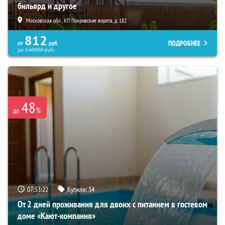
бильярд и другое
Московская обл., КП Покровские ворота, д. 182
812
ПОДРОБНЕЕ
от
руб.
до
140800
руб.
48
%
до
07:53:21
Купили:
34
От 2 дней проживания для двоих с питанием в гостевом
доме «Кают-компания»