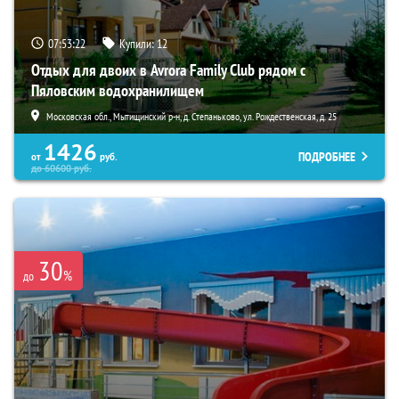
07:53:21
Купили:
12
Отдых для двоих в Avrora Family Club рядом с
Пяловским водохранилищем
Московская обл., Мытищинский р-н, д. Степаньково, ул. Рождественская, д. 25
1426
ПОДРОБНЕЕ
от
руб.
до
60600
руб.
30
%
до