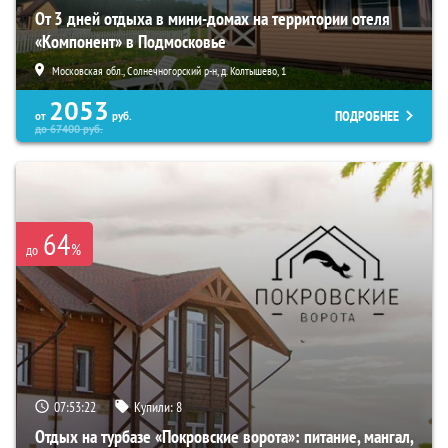
От 3 дней отдыха в мини-домах на территории отеля
«Компонент» в Подмосковье
Московская обл., Солнечногорский р-н, д. Колтышево, 1
2053
ПОДРОБНЕЕ
от
руб.
до
67400
руб.
64
%
до
07:53:21
Купили:
8
Отдых на турбазе «Покровские ворота»: питание, мангал,