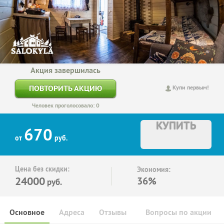
Акция завершилась
ПОВТОРИТЬ АКЦИЮ
Купи первым!
Человек проголосовало: 0
КУПИТЬ
670
от
руб.
Цена без скидки:
Экономия:
24000
36%
руб.
Основное
Адреса
Отзывы
Вопросы по акции