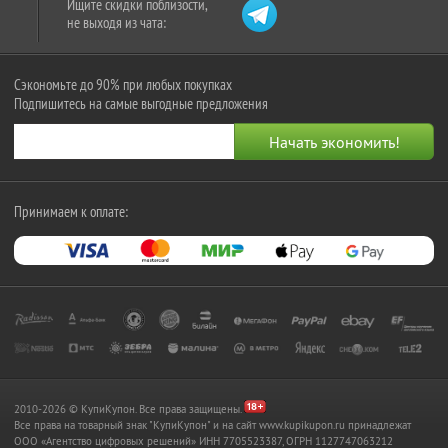
Ищите скидки поблизости,
не выходя из чата:
Сэкономьте до 90% при любых покупках
Подпишитесь на самые выгодные предложения
Принимаем к оплате:
2010-2026 © КупиКупон. Все права защищены.
Все права на товарный знак "КупиКупон" и на сайт www.kupikupon.ru принадлежат
OOO «Агентство цифровых решений» ИНН 7705523387, ОГРН 1127747063212