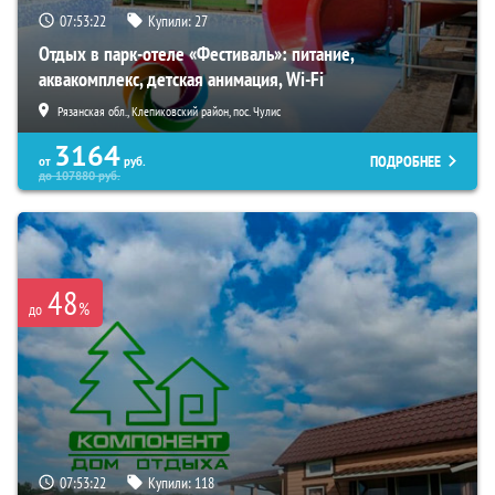
07:53:21
Купили:
27
Отдых в парк-отеле «Фестиваль»: питание,
аквакомплекс, детская анимация, Wi-Fi
Рязанская обл., Клепиковский район, пос. Чулис
3164
ПОДРОБНЕЕ
от
руб.
до
107880
руб.
48
%
до
07:53:21
Купили:
118