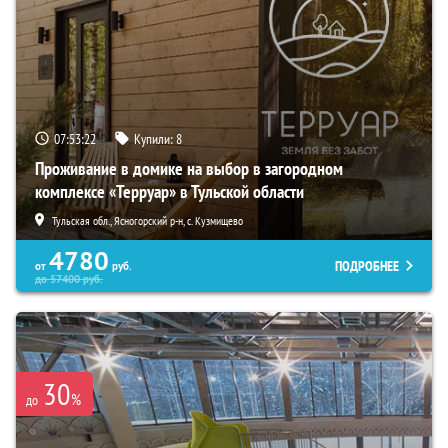
07:53:21
Купили:
8
Проживание в домике на выбор в загородном
комплексе «Терруар» в Тульской области
Тульская обл., Ясногорский р-н, с. Кузмищево
4780
ПОДРОБНЕЕ
от
руб.
до
57400
руб.
30
%
до