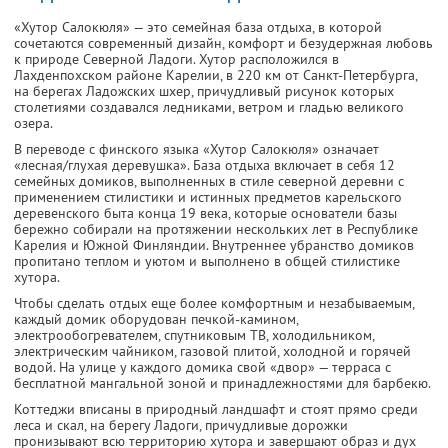
«Хутор Салокюля» — это семейная база отдыха, в которой
сочетаются современный дизайн, комфорт и безудержная любовь
к природе Северной Ладоги. Хутор расположился в
Лахденпохском районе Карелии, в 220 км от Санкт-Петербурга,
на берегах Ладожских шхер, причудливый рисунок которых
столетиями создавался ледниками, ветром и гладью великого
озера.
В переводе с финского языка «Хутор Салокюля» означает
«лесная/глухая деревушка». База отдыха включает в себя 12
семейных домиков, выполненных в стиле северной деревни с
применением стилистики и истинных предметов карельского
деревенского быта конца 19 века, которые основатели базы
бережно собирали на протяжении нескольких лет в Республике
Карелия и Южной Финляндии. Внутреннее убранство домиков
пропитано теплом и уютом и выполнено в общей стилистике
хутора.
Чтобы сделать отдых еще более комфортным и незабываемым,
каждый домик оборудован печкой-камином,
электрообогревателем, спутниковым ТВ, холодильником,
электрическим чайником, газовой плитой, холодной и горячей
водой. На улице у каждого домика свой «двор» — терраса с
бесплатной мангальной зоной и принадлежностями для барбекю.
Коттеджи вписаны в природный ландшафт и стоят прямо среди
леса и скал, на берегу Ладоги, причудливые дорожки
пронизывают всю территорию хутора и завершают образ и дух