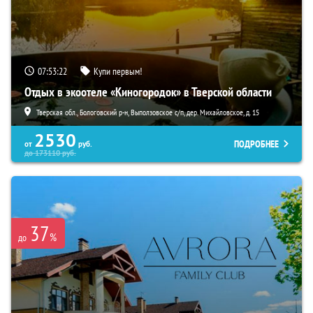
07:53:21
Купи первым!
Отдых в экоотеле «Киногородок» в Тверской области
Тверская обл., Бологовский р-н, Выползовское с/п, дер. Михайловское, д. 15
2530
ПОДРОБНЕЕ
от
руб.
до
173110
руб.
37
%
до