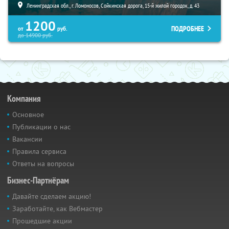
Ленинградская обл., г. Ломоносов, Сойкинская дорога, 15-й жилой городок, д. 43
1200
ПОДРОБНЕЕ
от
руб.
до
14900
руб.
Компания
Основное
Публикации о нас
Вакансии
Правила сервиса
Ответы на вопросы
Бизнес-Партнёрам
Давайте сделаем акцию!
Заработайте, как Вебмастер
Прошедшие акции