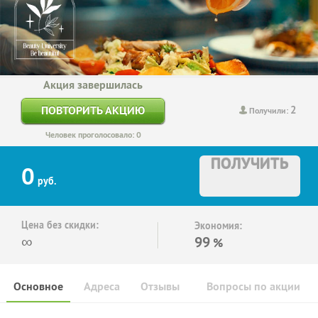
Акция завершилась
2
ПОВТОРИТЬ АКЦИЮ
Получили:
Человек проголосовало: 0
ПОЛУЧИТЬ
0
руб.
Цена без скидки:
Экономия:
∞
99
%
Основное
Адреса
Отзывы
Вопросы по акции