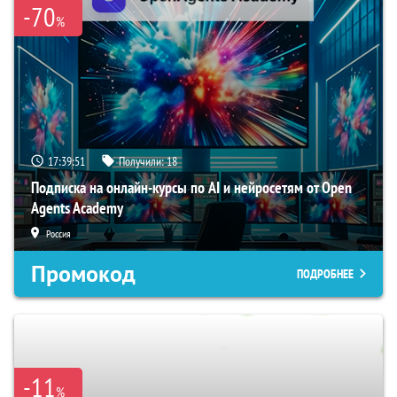
-70
%
17:39:50
Получили:
18
Подписка на онлайн-курсы по AI и нейросетям от Open
Agents Academy
Россия
Промокод
ПОДРОБНЕЕ
-11
%